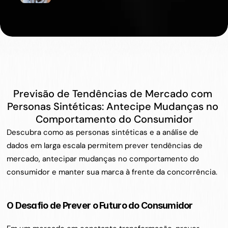
&
O
p
e
r
a
t
i
o
n
s
L
e
a
d
Previsão de Tendências de Mercado com 
Personas Sintéticas: Antecipe Mudanças no 
Comportamento do Consumidor
Descubra como as personas sintéticas e a análise de 
dados em larga escala permitem prever tendências de 
mercado, antecipar mudanças no comportamento do 
consumidor e manter sua marca à frente da concorrência.
O Desafio de Prever o Futuro do Consumidor