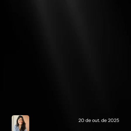
N
a
t
a
l
y
T
o
b
i
a
s
20 de out. de 2025
M
a
r
k
e
t
i
n
g
S
t
r
a
t
e
g
y
2
m
i
n
.
d
e
l
e
i
t
u
r
a