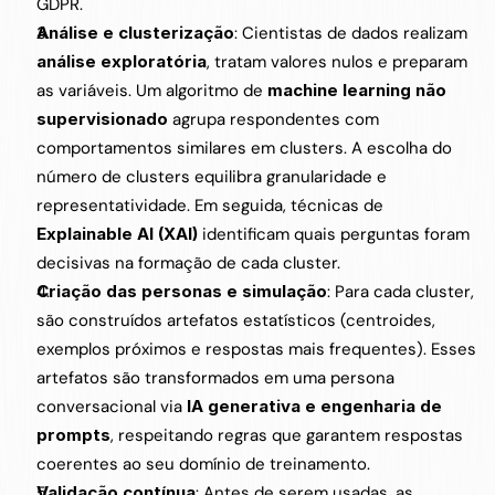
GDPR.
Análise e clusterização
: Cientistas de dados realizam 
análise exploratória
, tratam valores nulos e preparam 
as variáveis. Um algoritmo de 
machine learning não 
supervisionado
 agrupa respondentes com 
comportamentos similares em clusters. A escolha do 
número de clusters equilibra granularidade e 
representatividade. Em seguida, técnicas de 
Explainable AI (XAI)
 identificam quais perguntas foram 
decisivas na formação de cada cluster.
Criação das personas e simulação
: Para cada cluster, 
são construídos artefatos estatísticos (centroides, 
exemplos próximos e respostas mais frequentes). Esses 
artefatos são transformados em uma persona 
conversacional via 
IA generativa e engenharia de 
prompts
, respeitando regras que garantem respostas 
coerentes ao seu domínio de treinamento.
Validação contínua
: Antes de serem usadas, as 