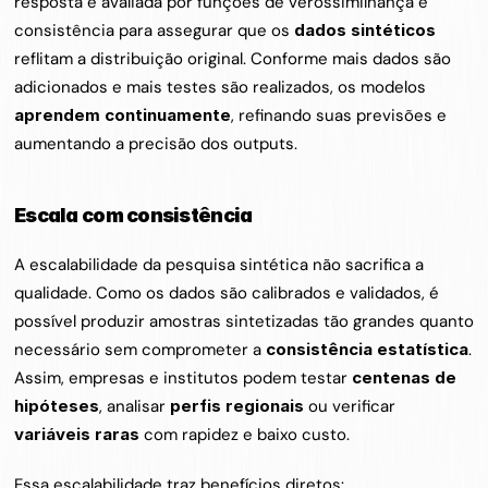
resposta é avaliada por funções de verossimilhança e 
consistência para assegurar que os 
dados sintéticos
reflitam a distribuição original. Conforme mais dados são 
adicionados e mais testes são realizados, os modelos 
aprendem continuamente
, refinando suas previsões e 
aumentando a precisão dos outputs. 
Escala com consistência
A escalabilidade da pesquisa sintética não sacrifica a 
qualidade. Como os dados são calibrados e validados, é 
possível produzir amostras sintetizadas tão grandes quanto 
necessário sem comprometer a 
consistência estatística
. 
Assim, empresas e institutos podem testar 
centenas de 
hipóteses
, analisar 
perfis regionais
 ou verificar 
variáveis raras
 com rapidez e baixo custo.
Essa escalabilidade traz benefícios diretos: