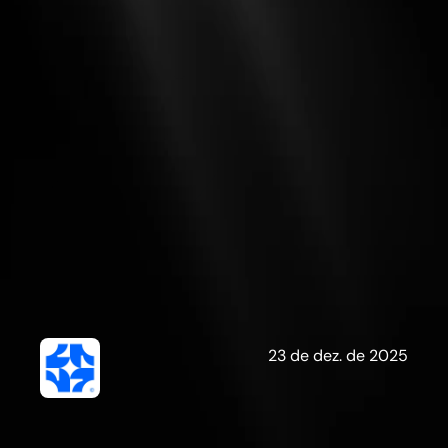
G
a
l
a
x
i
e
s
23 de dez. de 2025
C
o
n
t
e
ú
d
o
p
r
o
d
u
z
i
d
o
e
m
p
a
r
c
e
r
i
a
c
o
m
a
5
m
i
n
.
d
e
l
e
i
t
u
r
a
B
F
D
i
g
i
t
a
l
S
e
a
r
c
h