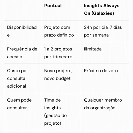
Pontual
Insights Always-
On (Galaxies)
Disponibilidad
Projeto com 
24h por dia, 7 dias 
e
prazo definido
por semana
Frequência de 
1 a 2 projetos 
Ilimitada
acesso
por trimestre
Custo por 
Novo projeto, 
Próximo de zero
consulta 
novo budget
adicional
Quem pode 
Time de 
Qualquer membro 
consultar
insights 
da organização
(gestão do 
projeto)