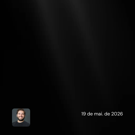
D
a
n
i
e
l
V
i
c
t
o
r
i
n
o
19 de mai. de 2026
C
E
O
e
C
o
-
F
o
u
n
d
e
r
1
0
m
i
n
.
d
e
l
e
i
t
u
r
a
n
a
G
a
l
a
x
i
e
s