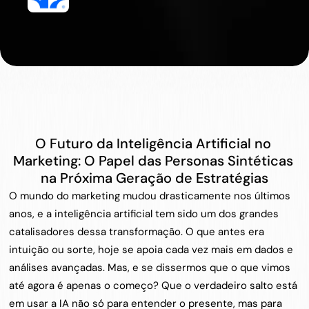
e
m
p
a
r
c
e
r
i
a
c
o
m
a
2
m
i
n
.
d
e
l
e
i
t
u
r
a
B
F
D
i
g
i
t
a
l
S
e
a
r
c
h
O Futuro da Inteligência Artificial no 
Marketing: O Papel das Personas Sintéticas 
na Próxima Geração de Estratégias
O mundo do marketing mudou drasticamente nos últimos 
anos, e a inteligência artificial tem sido um dos grandes 
catalisadores dessa transformação. O que antes era 
intuição ou sorte, hoje se apoia cada vez mais em dados e 
análises avançadas. Mas, e se dissermos que o que vimos 
até agora é apenas o começo? Que o verdadeiro salto está 
em usar a IA não só para entender o presente, mas para 