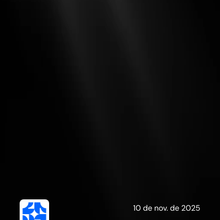
G
a
l
a
x
i
e
s
10 de nov. de 2025
C
o
n
t
e
ú
d
o
p
r
o
d
u
z
i
d
o